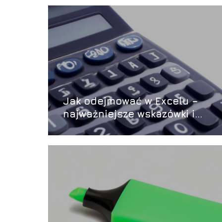
Jak odejmować w Excelu –
najważniejsze wskazówki i
triki