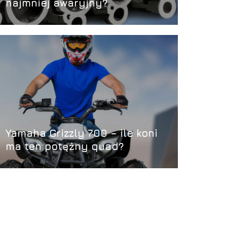
najmniej awaryjny?
Yamaha Grizzly 700 – ile koni
ma ten potężny quad?