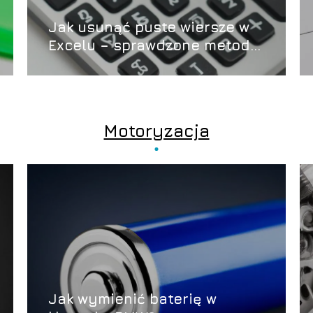
Jak usunąć puste wiersze w
Excelu – sprawdzone metody
i wskazówki
Motoryzacja
Jak wymienić baterię w