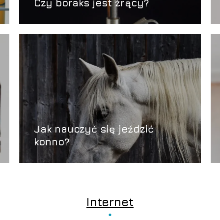
Czy boraks jest żrący?
Jak nauczyć się jeździć
konno?
Internet