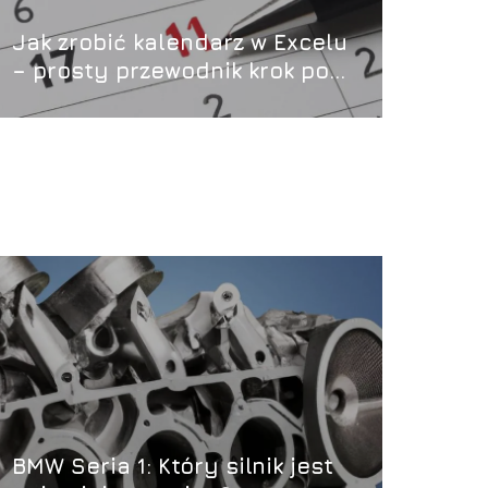
Jak zrobić kalendarz w Excelu
– prosty przewodnik krok po
kroku
BMW Seria 1: Który silnik jest