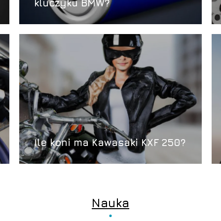
kluczyku BMW?
Ile koni ma Kawasaki KXF 250?
Nauka