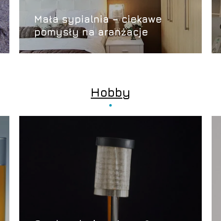
Mała sypialnia – ciekawe
pomysły na aranżacje
Hobby