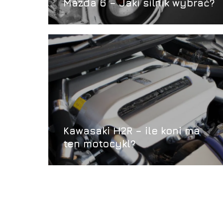
Mazda 6 – Jaki silnik wybrać?
Kawasaki H2R – ile koni ma
ten motocykl?