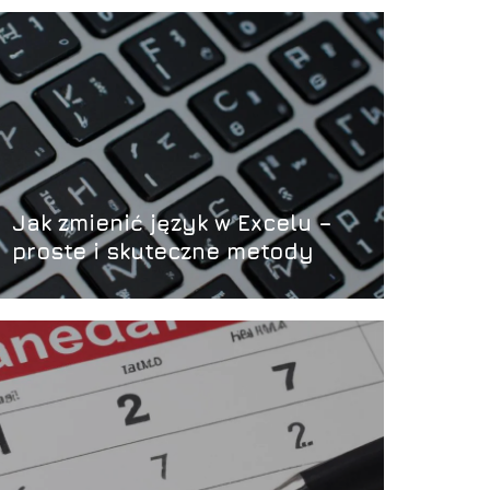
Jak zmienić język w Excelu –
proste i skuteczne metody