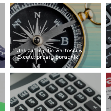
Jak zaokrąglić wartości w
Excelu: prosty poradnik