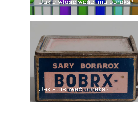
Jakie właściwości ma boraks?
Jak stosować boraks?