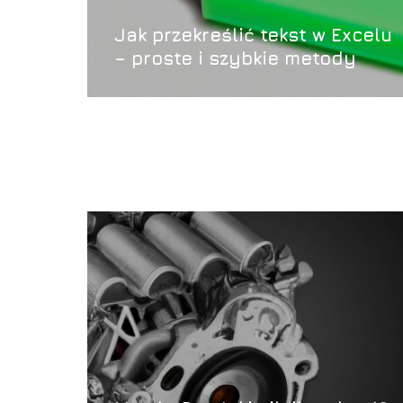
Jak przekreślić tekst w Excelu
– proste i szybkie metody