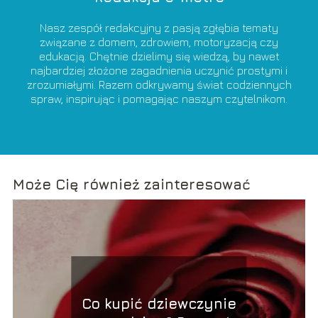
Nasz zespół redakcyjny z pasją zgłębia tematy
związane z domem, zdrowiem, motoryzacją czy
edukacją. Chętnie dzielimy się wiedzą, by nawet
najbardziej złożone zagadnienia uczynić prostymi i
zrozumiałymi. Razem odkrywamy świat codziennych
spraw, inspirując i pomagając naszym czytelnikom.
Może Cię również zainteresować
Co kupić dziewczynie