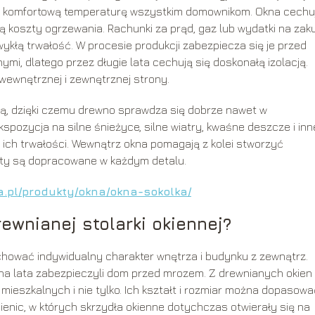
się komfortową temperaturę wszystkim domownikom. Okna cechu
 koszty ogrzewania. Rachunki za prąd, gaz lub wydatki na zak
ykłą trwałość. W procesie produkcji zabezpiecza się je przed
i, dlatego przez długie lata cechują się doskonałą izolacją.
ewnętrznej i zewnętrznej strony.
ą, dzięki czemu drewno sprawdza się dobrze nawet w
pozycja na silne śnieżyce, silne wiatry, kwaśne deszcze i inn
 ich trwałości. Wewnątrz okna pomagają z kolei stworzyć
nty są dopracowane w każdym detalu.
.pl/produkty/okna/okna-sokolka/
ewnianej stolarki okiennej?
chować indywidualny charakter wnętrza i budynku z zewnątrz.
na lata zabezpieczyli dom przed mrozem. Z drewnianych okien
eszkalnych i nie tylko. Ich kształt i rozmiar można dopasowa
nic, w których skrzydła okienne dotychczas otwierały się na