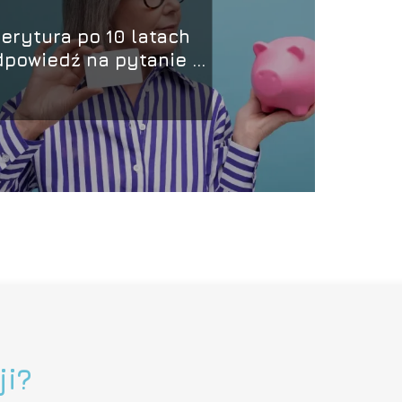
erytura po 10 latach
dpowiedź na pytanie o
okość świadczeń
ji?