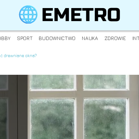
OBBY
SPORT
BUDOWNICTWO
NAUKA
ZDROWIE
IN
ać drewniane okna?