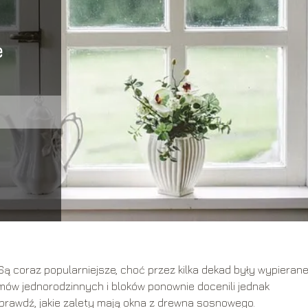
e
Są coraz popularniejsze, choć przez kilka dekad były wypieran
mów jednorodzinnych i bloków ponownie docenili jednak
prawdź, jakie zalety mają okna z drewna sosnowego.