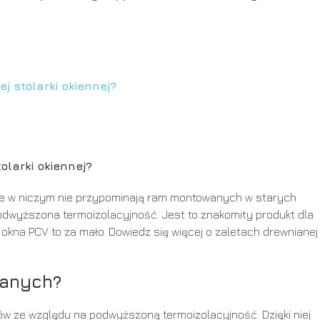
j stolarki okiennej?
olarki okiennej?
ie w niczym nie przypominają ram montowanych w starych
 podwyższona termoizolacyjność. Jest to znakomity produkt dla
 okna PCV to za mało. Dowiedz się więcej o zaletach drewnianej
ianych?
tów ze względu na podwyższoną termoizolacyjność. Dzięki niej