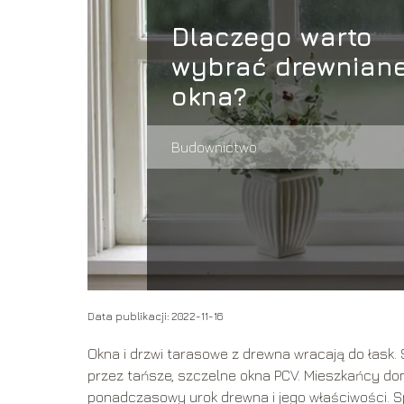
Dlaczego warto
wybrać drewnian
okna?
Budownictwo
Data publikacji: 2022-11-16
Okna i drzwi tarasowe z drewna wracają do łask. 
przez tańsze, szczelne okna PCV. Mieszkańcy do
ponadczasowy urok drewna i jego właściwości. S