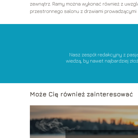
zewnątrz. Ramy można wykonać również z uwzglę
przestronnego salonu z drzwiami prowadzącymi p
Nasz zespół redakcyjny z pasj
wiedzą, by nawet najbardziej zł
Może Cię również zainteresować