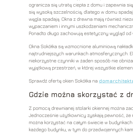
ogranicza się utratę ciepła z domu i zapewnia 
się wysoką szczelnością, dlatego w domu spadają
węgla spadają. Okna z drewna mają również niezw
wypaczaniem i innymi uszkodzeniami mechanicznym
Ponadto długo zachowują estetyczny wygląd od w
Okna Sokółka są wzmocnione aluminiową nakładk
najtrudniejszych warunkach atmosferycznych. Eks
niekorzystne czynniki w żaden sposób nie obniża
wyjątkową przestrzeń, w której wszystkie eleme
Sprawdź ofertę okien Sokółka na
domarchitekta
Gdzie można skorzystać z dr
Z pomocą drewnianej stolarki okiennej można za
Jednocześnie użytkownicy zyskają pewność, że 
można korzystać na całym świecie w budynkach mi
każdego budynku, w tym do przedwojennych kamie