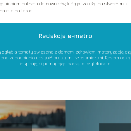
dnieniem potrzeb domowników, którym zależy na stworzeniu
rosto na taras.
Redakcja e-metro
ą zgłębia tematy związane z domem, zdrowiem, motoryzacją czy 
ożone zagadnienia uczynić prostymi i zrozumiałymi. Razem od
inspirując i pomagając naszym czytelnikom.