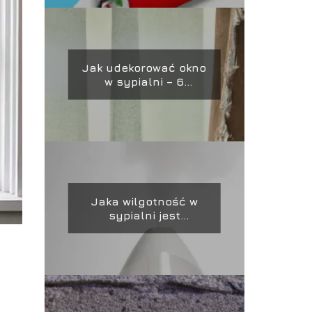
Jak udekorować okno
w sypialni – 6
pomysłów na piękne
aranżacje!
Jaka wilgotność w
sypialni jest
najlepsza dla Twojego
zdrowia i snu?
e