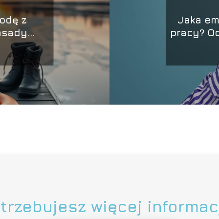
odę z
Jaka em
asady
pracy? O
wa
wys
trzebujesz więcej informac