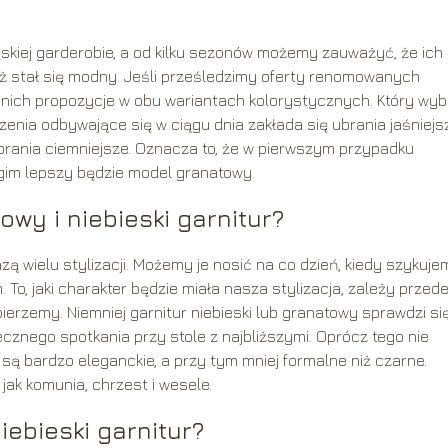
skiej garderobie, a od kilku sezonów możemy zauważyć, że ich
ż stał się modny. Jeśli prześledzimy oferty renomowanych
nich propozycje w obu wariantach kolorystycznych. Który wy
enia odbywające się w ciągu dnia zakłada się ubrania jaśniejs
ubrania ciemniejsze. Oznacza to, że w pierwszym przypadku
ugim lepszy będzie model granatowy.
owy i niebieski garnitur?
ą wielu stylizacji. Możemy je nosić na co dzień, kiedy szykuje
 To, jaki charakter będzie miała nasza stylizacja, zależy przed
bierzemy. Niemniej garnitur niebieski lub granatowy sprawdzi si
ecznego spotkania przy stole z najbliższymi. Oprócz tego nie
 są bardzo eleganckie, a przy tym mniej formalne niż czarne.
ak komunia, chrzest i wesele.
ebieski garnitur?