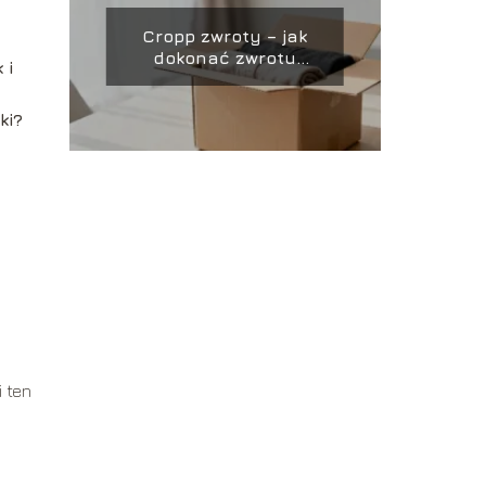
Cropp zwroty – jak
dokonać zwrotu
 i
towaru w sklepie?
ki?
 ten