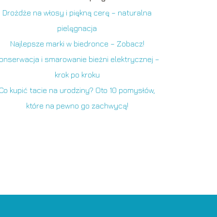
Drożdże na włosy i piękną cerę – naturalna
pielęgnacja
Najlepsze marki w biedronce – Zobacz!
onserwacja i smarowanie bieżni elektrycznej –
krok po kroku
Co kupić tacie na urodziny? Oto 10 pomysłów,
które na pewno go zachwycą!