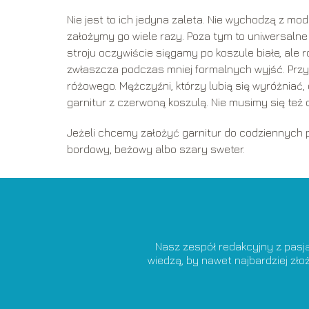
Nie jest to ich jedyna zaleta. Nie wychodzą z mod
założymy go wiele razy. Poza tym to uniwersaln
stroju oczywiście sięgamy po koszule białe, ale 
zwłaszcza podczas mniej formalnych wyjść. Prz
różowego. Mężczyźni, którzy lubią się wyróżniać, 
garnitur z czerwoną koszulą. Nie musimy się te
Jeżeli chcemy założyć garnitur do codziennych p
bordowy, beżowy albo szary sweter.
Nasz zespół redakcyjny z pasj
wiedzą, by nawet najbardziej zł