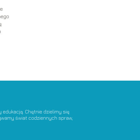
że
nego
ę
b
edukacją. Chętnie dzielimy się
krywamy świat codziennych spraw,