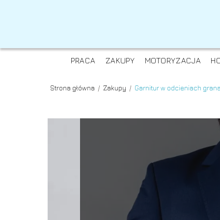
PRACA
ZAKUPY
MOTORYZACJA
H
Strona główna
/
Zakupy
/
Garnitur w odcieniach grana