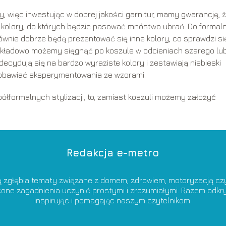
y, więc inwestując w dobrej jakości garnitur, mamy gwarancję, 
e kolory, do których będzie pasować mnóstwo ubrań. Do formal
równie dobrze będą prezentować się inne kolory, co sprawdzi si
ykładowo możemy sięgnąć po koszule w odcieniach szarego lu
decydują się na bardzo wyraziste kolory i zestawiają niebieski
ż obawiać eksperymentowania ze wzorami.
ółformalnych stylizacji, to, zamiast koszuli możemy założyć
Redakcja e-metro
ą zgłębia tematy związane z domem, zdrowiem, motoryzacją czy 
ożone zagadnienia uczynić prostymi i zrozumiałymi. Razem od
inspirując i pomagając naszym czytelnikom.