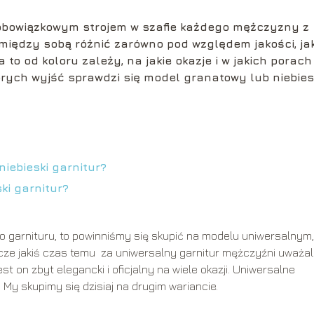
t obowiązkowym strojem w szafie każdego mężczyzny z
 między sobą różnić zarówno pod względem jakości, jak
a to od koloru zależy, na jakie okazje i w jakich porach
órych wyjść sprawdzi się model granatowy lub niebies
niebieski garnitur?
ki garnitur?
o garnituru, to powinniśmy się skupić na modelu uniwersalnym,
ze jakiś czas temu za uniwersalny garnitur mężczyźni uważali
t on zbyt elegancki i oficjalny na wiele okazji. Uniwersalne
. My skupimy się dzisiaj na drugim wariancie.