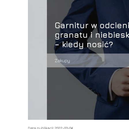
Garnitur w odcien
granatu i niebies
– kiedy nosić?
Zakupy
Data publikacji: 2022-03-04