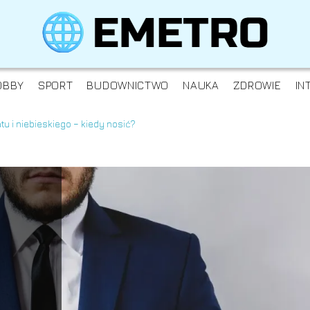
OBBY
SPORT
BUDOWNICTWO
NAUKA
ZDROWIE
IN
tu i niebieskiego – kiedy nosić?