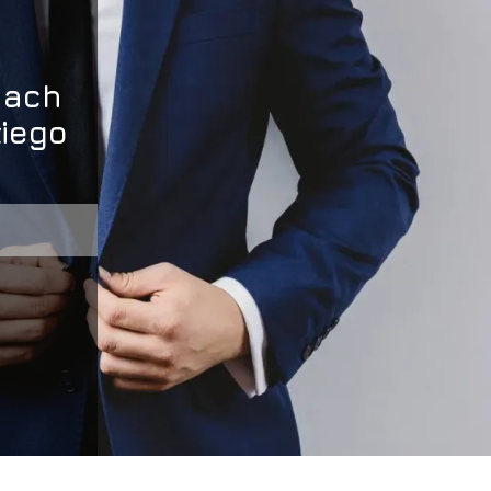
iach
kiego