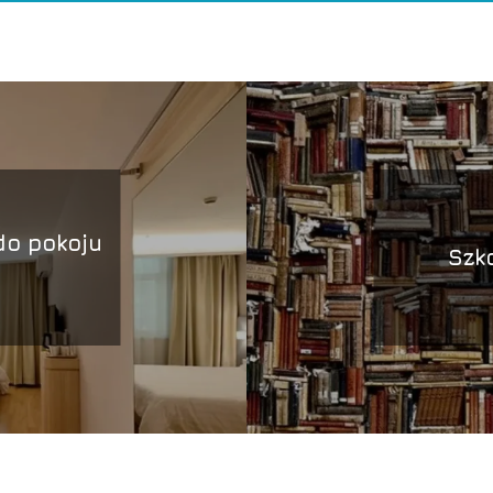
do pokoju
Szk