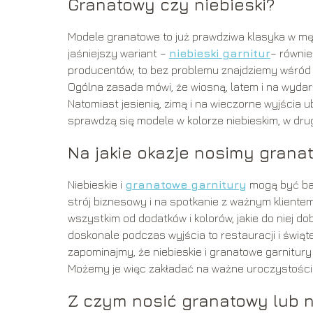
Granatowy czy niebieski?
Modele granatowe to już prawdziwa klasyka w mę
jaśniejszy wariant –
niebieski garnitur
– równie
producentów, to bez problemu znajdziemy wśród 
Ogólna zasada mówi, że wiosną, latem i na wydarz
Natomiast jesienią, zimą i na wieczorne wyjścia 
sprawdzą się modele w kolorze niebieskim, w dr
Na jakie okazje nosimy granat
Niebieskie i
granatowe garnitury
mogą być baz
strój biznesowy i na spotkanie z ważnym klientem.
wszystkim od dodatków i kolorów, jakie do niej do
doskonale podczas wyjścia to restauracji i świąt
zapominajmy, że niebieskie i granatowe garnitury
Możemy je więc zakładać na ważne uroczystości j
Z czym nosić granatowy lub ni