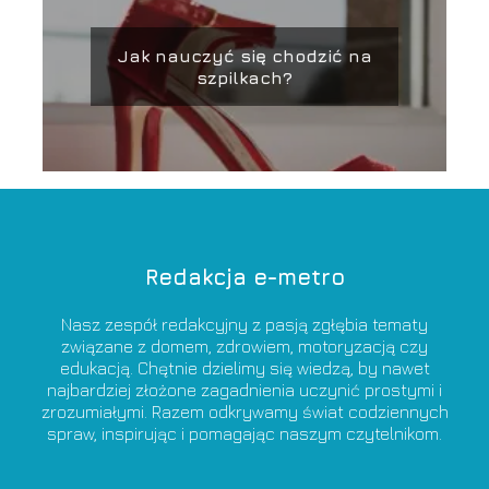
Jak nauczyć się chodzić na
szpilkach?
Redakcja e-metro
Nasz zespół redakcyjny z pasją zgłębia tematy
związane z domem, zdrowiem, motoryzacją czy
edukacją. Chętnie dzielimy się wiedzą, by nawet
najbardziej złożone zagadnienia uczynić prostymi i
zrozumiałymi. Razem odkrywamy świat codziennych
spraw, inspirując i pomagając naszym czytelnikom.