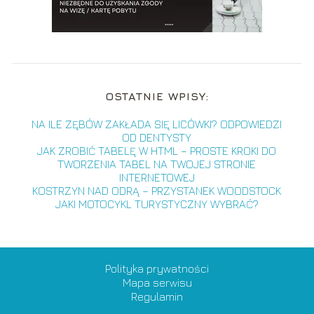
OSTATNIE WPISY:
NA ILE ZĘBÓW ZAKŁADA SIĘ LICÓWKI? ODPOWIEDZI
OD DENTYSTY
JAK ZROBIĆ TABELĘ W HTML – PROSTE KROKI DO
TWORZENIA TABEL NA TWOJEJ STRONIE
INTERNETOWEJ
KOSTRZYN NAD ODRĄ – PRZYSTANEK WOODSTOCK
JAKI MOTOCYKL TURYSTYCZNY WYBRAĆ?
Polityka prywatności
Mapa serwisu
Regulamin