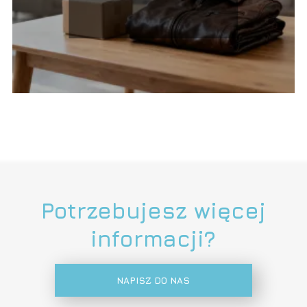
krok po kroku?
Potrzebujesz więcej
informacji?
NAPISZ DO NAS