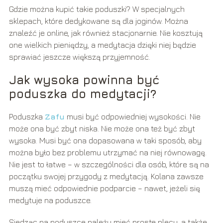
Gdzie można kupić takie poduszki? W specjalnych
sklepach, które dedykowane są dla joginów. Można
znaleźć je online, jak również stacjonarnie. Nie kosztują
one wielkich pieniędzy, a medytacja dzięki niej będzie
sprawiać jeszcze większą przyjemność.
Jak wysoka powinna być
poduszka do medytacji?
Poduszka
Zafu
musi być odpowiedniej wysokości. Nie
może ona być zbyt niska. Nie może ona też być zbyt
wysoka. Musi być ona dopasowana w taki sposób, aby
można było bez problemu utrzymać na niej równowagę.
Nie jest to łatwe – w szczególności dla osób, które są na
początku swojej przygody z medytacją. Kolana zawsze
muszą mieć odpowiednie podparcie – nawet, jeżeli się
medytuje na poduszce.
Siedząc na poduszce należy mieć proste plecy, a także