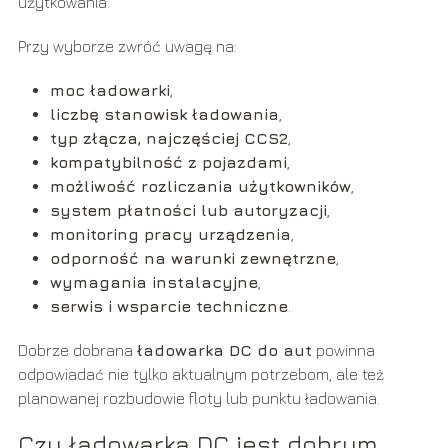
użytkowania.
Przy wyborze zwróć uwagę na:
moc ładowarki
,
liczbę stanowisk ładowania
,
typ złącza, najczęściej CCS2
,
kompatybilność z pojazdami
,
możliwość rozliczania użytkowników
,
system płatności lub autoryzacji
,
monitoring pracy urządzenia
,
odporność na warunki zewnętrzne
,
wymagania instalacyjne
,
serwis i wsparcie techniczne
.
Dobrze dobrana
ładowarka DC do aut
powinna
odpowiadać nie tylko aktualnym potrzebom, ale też
planowanej rozbudowie floty lub punktu ładowania.
Czy ładowarka DC jest dobrym