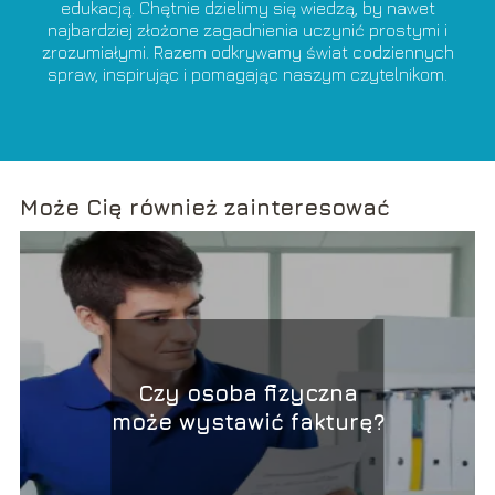
edukacją. Chętnie dzielimy się wiedzą, by nawet
najbardziej złożone zagadnienia uczynić prostymi i
zrozumiałymi. Razem odkrywamy świat codziennych
spraw, inspirując i pomagając naszym czytelnikom.
Może Cię również zainteresować
Czy osoba fizyczna
może wystawić fakturę?