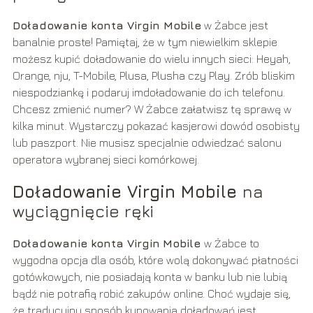
Doładowanie konta Virgin Mobile
w Żabce jest
banalnie proste! Pamiętaj, że w tym niewielkim sklepie
możesz kupić doładowanie do wielu innych sieci: Heyah,
Orange, nju, T-Mobile, Plusa, Plusha czy Play. Zrób bliskim
niespodziankę i podaruj imdoładowanie do ich telefonu.
Chcesz zmienić numer? W Żabce załatwisz tę sprawę w
kilka minut. Wystarczy pokazać kasjerowi dowód osobisty
lub paszport. Nie musisz specjalnie odwiedzać salonu
operatora wybranej sieci komórkowej.
Doładowanie Virgin Mobile
na
wyciągnięcie ręki
Doładowanie konta Virgin
Mobile
w Żabce to
wygodna opcja dla osób, które wolą dokonywać płatności
gotówkowych, nie posiadają konta w banku lub nie lubią
bądź nie potrafią robić zakupów online. Choć wydaje się,
że tradycyjny sposób kupowania doładowań jest