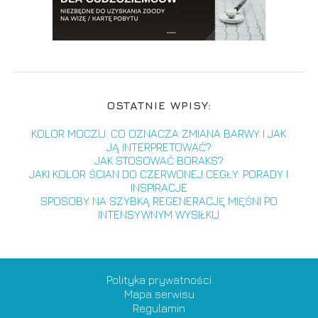
OSTATNIE WPISY:
KOLOR MOCZU: CO OZNACZA ZMIANA BARWY I JAK
JĄ INTERPRETOWAĆ?
JAK STOSOWAĆ BORAKS?
JAKI KOLOR ŚCIAN DO CZERWONEJ CEGŁY: PORADY I
INSPIRACJE
SPOSOBY NA SZYBKĄ REGENERACJĘ MIĘŚNI PO
INTENSYWNYM WYSIŁKU
Polityka prywatności
Mapa serwisu
Regulamin