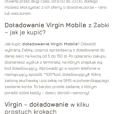
otwarte przez długi czas, od 6:00 do 23:00, dlatego
możesz skorzystać z ich oferty o dowolnej porze – rano
lub wieczorem.
Doładowanie Virgin Mobile
z Żabki
– jak je kupić?
Jak kupić
doładowanie Virgin Mobile
? Odwiedź
wybraną Żabkę i poproś sprzedawcę o doładowanie do
danej sieci na kwotę od 5 do 150 zł. Po opłaceniu zakupu
dostaniesz wydruk z terminala, na którym znajduje się
kod doładowujący. Wprowadź go w swoim telefonie w
następujący sposób: *100*kod_doładowujący#. Kliknij
zieloną słuchawkę i poczekaj na SMS-a potwierdzającego
zasilenie konta. To bardzo proste zadanie, z którym
poradzi sobie każdy – dzieci, dorośli i seniorzy!
Virgin
–
doładowanie
w kilku
prostych krokach