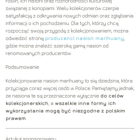
roślin, ich historii oraz różnorodności kulturowej
związanej z konopiami. Wielu kolekcjonerów czerpie
satysfakcję z odkrywania nowych odmian oraz zgłębiania
informacji o ich pochodzeniu. Dla tych, którzy chcą
rozpocząć swoją przygodę z kolekcjonowaniem, można
odwiedzić stronę
producenci nasion marihuany
,
gdzie można znaleźć szeroką gamę nasion od
renomowanych producentów.
Podsumowanie
Kolekcjonowanie nasion marihuany to się dziedzina, która
przyciąga coraz więcej osób w Polsce. Pamiętajmy jednak,
że nasiona te są przeznaczone wyłącznie
do celów
kolekcjonerskich
, a
wszelkie inne formy ich
wykorzystania mogą być niezgodne z polskim
prawem
.
Artykuł sponsorowany