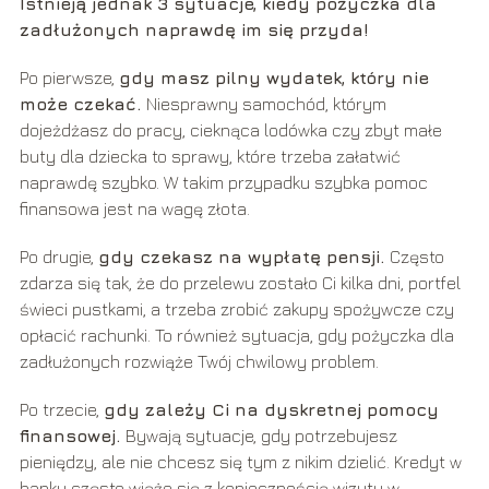
Istnieją jednak 3 sytuacje, kiedy pożyczka dla
zadłużonych naprawdę im się przyda!
Po pierwsze,
gdy masz pilny wydatek, który nie
może czekać.
Niesprawny samochód, którym
dojeżdżasz do pracy, cieknąca lodówka czy zbyt małe
buty dla dziecka to sprawy, które trzeba załatwić
naprawdę szybko. W takim przypadku szybka pomoc
finansowa jest na wagę złota.
Po drugie,
gdy czekasz na wypłatę pensji.
Często
zdarza się tak, że do przelewu zostało Ci kilka dni, portfel
świeci pustkami, a trzeba zrobić zakupy spożywcze czy
opłacić rachunki. To również sytuacja, gdy pożyczka dla
zadłużonych rozwiąże Twój chwilowy problem.
Po trzecie,
gdy zależy Ci na dyskretnej pomocy
finansowej.
Bywają sytuacje, gdy potrzebujesz
pieniędzy, ale nie chcesz się tym z nikim dzielić. Kredyt w
banku często wiąże się z koniecznością wizyty w