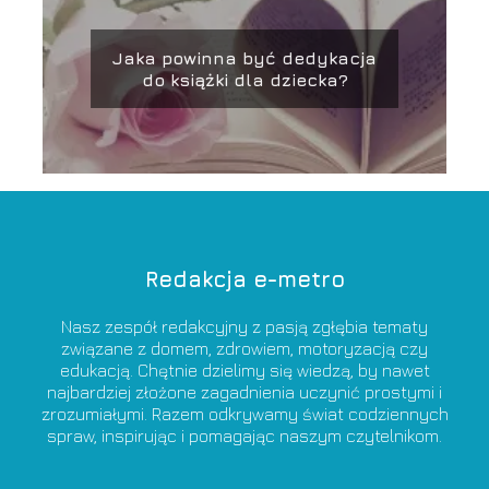
Jaka powinna być dedykacja
do książki dla dziecka?
Redakcja e-metro
Nasz zespół redakcyjny z pasją zgłębia tematy
związane z domem, zdrowiem, motoryzacją czy
edukacją. Chętnie dzielimy się wiedzą, by nawet
najbardziej złożone zagadnienia uczynić prostymi i
zrozumiałymi. Razem odkrywamy świat codziennych
spraw, inspirując i pomagając naszym czytelnikom.