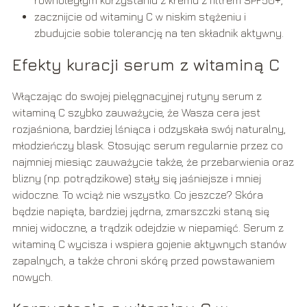
równoległym korzystaniu z kremu z filtrem SPF50+,
zacznijcie od witaminy C w niskim stężeniu i
zbudujcie sobie tolerancję na ten składnik aktywny.
Efekty kuracji serum z witaminą C
Włączając do swojej pielęgnacyjnej rutyny serum z
witaminą C szybko zauważycie, że Wasza cera jest
rozjaśniona, bardziej lśniąca i odzyskała swój naturalny,
młodzieńczy blask. Stosując serum regularnie przez co
najmniej miesiąc zauważycie także, że przebarwienia oraz
blizny (np. potrądzikowe) stały się jaśniejsze i mniej
widoczne. To wciąż nie wszystko. Co jeszcze? Skóra
będzie napięta, bardziej jędrna, zmarszczki staną się
mniej widoczne, a trądzik odejdzie w niepamięć. Serum z
witaminą C wycisza i wspiera gojenie aktywnych stanów
zapalnych, a także chroni skórę przed powstawaniem
nowych.