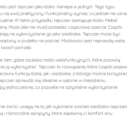
elu jest tapczan jako łóżko i kanapa w jednym. Tego typu
u na swój praktyczny i funkcjonalny wymiar, co jednak nie ozna
zualnie. W takim przypadku tapczan zastępuje łóżko. Mebel
owaną. Może (ale nie musi) posiadać częściowe oparcie. Często
alają na wykorzystanie go jako siedziska. Tapczan może być
ażony w pudełko na pościel. Możliwości jest naprawdę wiele,
 twoich potrzeb.
e tam, gdzie szukasz mebli wielofunkcyjnych, które pozwolą
e ją wykorzystać. Tapczan to rozwiązanie, które często pojawi
ówno funkcję łóżka, jak i siedziska, z którego można korzystać
apczan sprawdzi się idealnie w salonie w mieszkaniu
napy jednocześnie, co pozwala na optymalne wykorzystanie
ie zwróć uwagę na to, jak wykonane zostało siedzisko tapczan
kę i różnorodne sprężyny, które zapewnią ci komfort snu.