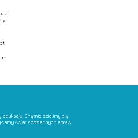
odel
tna,
est
iem
edukacją. Chętnie dzielimy się
krywamy świat codziennych spraw,