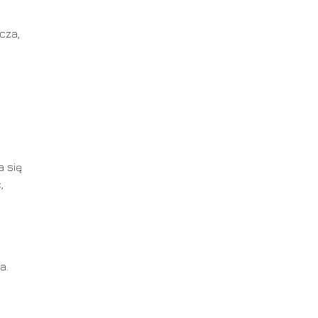
cza,
a się
,
a.