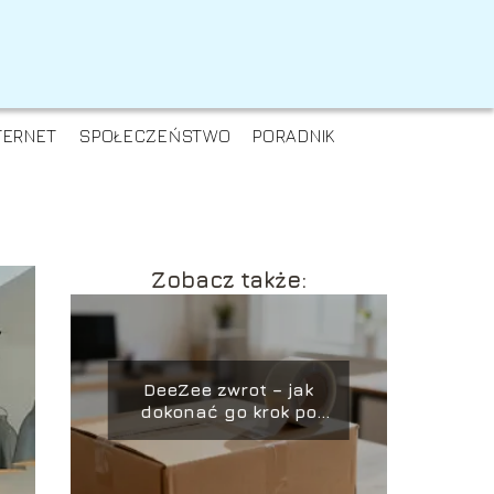
TERNET
SPOŁECZEŃSTWO
PORADNIK
Zobacz także:
DeeZee zwrot – jak
dokonać go krok po
kroku?