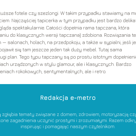
 dłuższe fotele czy szezlongi. W takim przypadku stawiamy na m
iem. Najczęściej tapicerka w tym przypadku jest bardzo delika
ląda spektakularnie. Całości dopełnia rama tapczana, która
iu do klasycznych wersji tapczana) zdobiona. Rozwiązania te
 salonach, holach, na przedpokoju, a także w sypialni, jeśli j
ojawił się tam jeszcze jeden tak duży mebel. Tutaj sama
rugi plan. Tego typu tapczany są po prostu istotnym dopełnien
niach urządzonych w stylu glamour, ale i klasycznych. Bardzo
eniach rokokowych, sentymentalnych, ale i retro.
Redakcja e-metro
ą zgłębia tematy związane z domem, zdrowiem, motoryzacją czy 
ożone zagadnienia uczynić prostymi i zrozumiałymi. Razem od
inspirując i pomagając naszym czytelnikom.