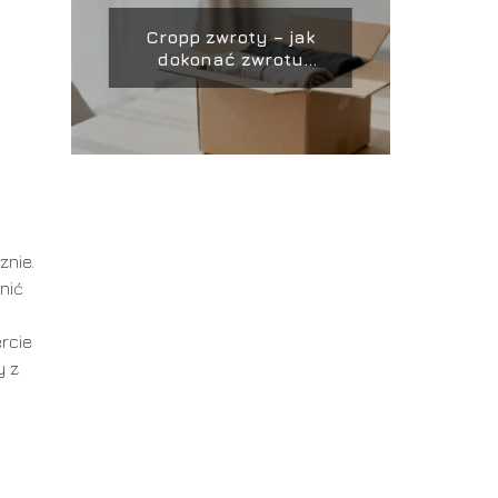
Cropp zwroty – jak
dokonać zwrotu
towaru w sklepie?
znie.
nić
ercie
y z