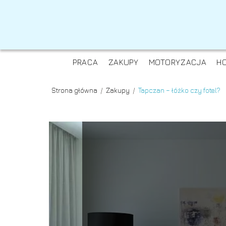
PRACA
ZAKUPY
MOTORYZACJA
H
Strona główna
/
Zakupy
/
Tapczan – łóżko czy fotel?