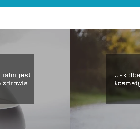
ialni jest
Jak dba
 zdrowia i
kosmety