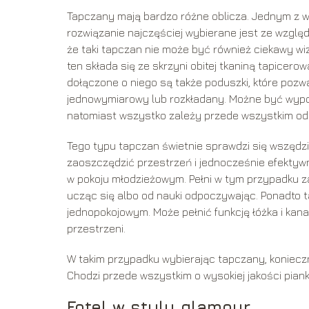
Tapczany mają bardzo różne oblicza. Jednym z wi
rozwiązanie najczęściej wybierane jest ze względ
że taki tapczan nie może być również ciekawy wi
ten składa się ze skrzyni obitej tkaniną tapicer
dołączone o niego są także poduszki, które pozw
jednowymiarowy lub rozkładany. Możne być wypos
natomiast wszystko zależy przede wszystkim od
Tego typu tapczan świetnie sprawdzi się wszędzi
zaoszczędzić przestrzeń i jednocześnie efektywni
w pokoju młodzieżowym. Pełni w tym przypadku zar
ucząc się albo od nauki odpoczywając. Ponadto t
jednopokojowym. Może pełnić funkcję łóżka i ka
przestrzeni.
W takim przypadku wybierając tapczany, konieczn
Chodzi przede wszystkim o wysokiej jakości pian
Fotel w stylu glamour