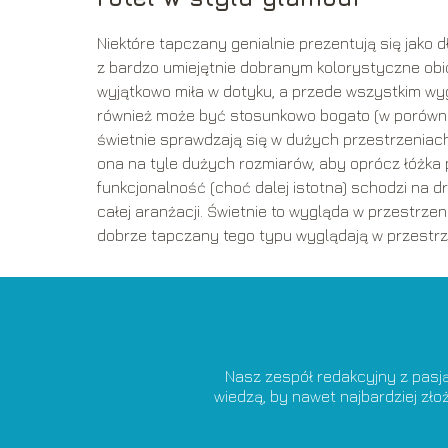
Niektóre tapczany genialnie prezentują się jako
z bardzo umiejętnie dobranym kolorystyczne obic
wyjątkowo miła w dotyku, a przede wszystkim wyg
również może być stosunkowo bogato (w porównan
świetnie sprawdzają się w dużych przestrzeniach —
ona na tyle dużych rozmiarów, aby oprócz łóżka p
funkcjonalność (choć dalej istotna) schodzi na d
całej aranżacji. Świetnie to wygląda w przestrze
dobrze tapczany tego typu wyglądają w przestrz
Nasz zespół redakcyjny z pasj
wiedzą, by nawet najbardziej zł