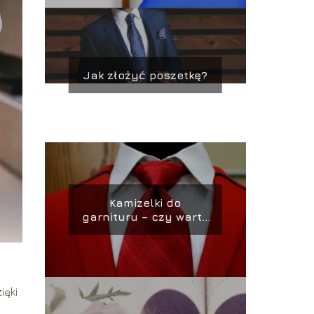
Jak złożyć poszetkę?
Kamizelki do
garnituru – czy warto
je wybierać?
ięki