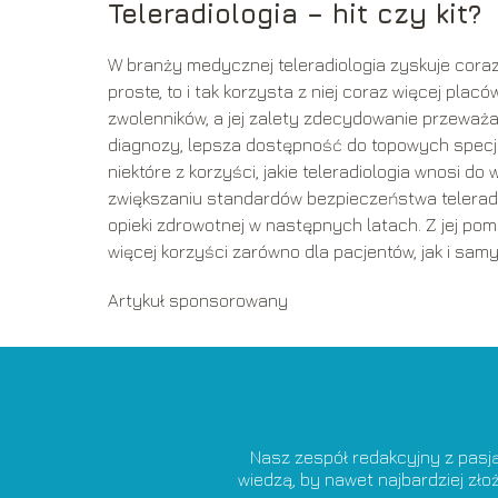
Teleradiologia – hit czy kit?
W branży medycznej teleradiologia zyskuje coraz
proste, to i tak korzysta z niej coraz więcej pla
zwolenników, a jej zalety zdecydowanie przewa
diagnozy, lepsza dostępność do topowych specjal
niektóre z korzyści, jakie teleradiologia wnosi d
zwiększaniu standardów bezpieczeństwa telera
opieki zdrowotnej w następnych latach. Z jej p
więcej korzyści zarówno dla pacjentów, jak i samy
Artykuł sponsorowany
Nasz zespół redakcyjny z pasj
wiedzą, by nawet najbardziej zł