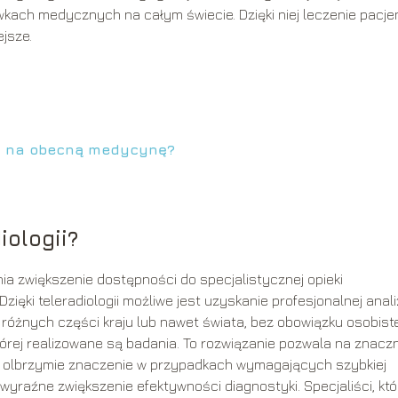
wkach medycznych na całym świecie. Dzięki niej leczenie pacj
jsze.
wa na obecną medycynę?
iologii?
ia zwiększenie dostępności do specjalistycznej opieki
ięki teleradiologii możliwe jest uzyskanie profesjonalnej anal
óżnych części kraju lub nawet świata, bez obowiązku osobiste
órej realizowane są badania. To rozwiązanie pozwala na znacz
a olbrzymie znaczenie w przypadkach wymagających szybkiej
 wyraźne zwiększenie efektywności diagnostyki. Specjaliści, kt