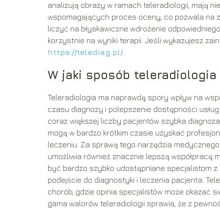
analizują obrazy w ramach teleradiologii, mają
wspomagających proces oceny, co pozwala na zn
liczyć na błyskawiczne wdrożenie odpowiedniego
korzystnie na wyniki terapii. Jeśli wykazujesz zai
https://telediag.pl/
.
W jaki sposób teleradiolog
Teleradiologia ma naprawdę spory wpływ na wsp
czasu diagnozy i polepszenie dostępności usłu
coraz większej liczby pacjentów szybka diagnoza st
mogą w bardzo krótkim czasie uzyskać profesjona
leczeniu. Za sprawą tego narzędzia medycznego m
umożliwia również znacznie lepszą współpracę mi
być bardzo szybko udostępniane specjalistom z
podejście do diagnostyki i leczenia pacjenta. Te
chorób, gdzie opinia specjalistów może okazać si
gama walorów teleradiologii sprawia, że z pewnoś