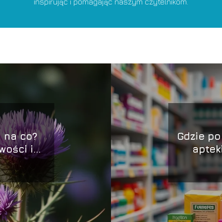
inspirując i pomagając naszym czytelnikom.
 na co?
Gdzie po
wości i
aptek
e