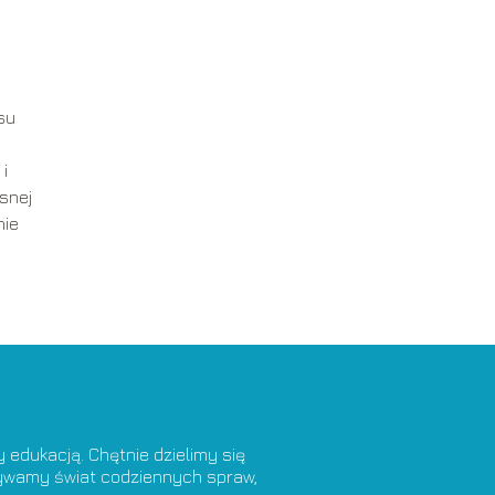
j
su
i
snej
nie
edukacją. Chętnie dzielimy się
krywamy świat codziennych spraw,