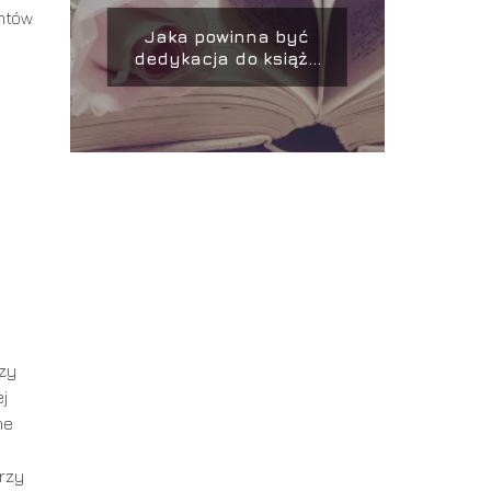
entów
Jaka powinna być
dedykacja do książki
dla dziecka?
izy
j
ne
órzy