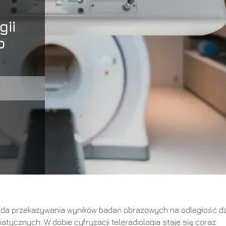
gii
o
toda przekazywania wyników badań obrazowych na odległość dz
atycznych. W dobie cyfryzacji teleradiologia staje się coraz