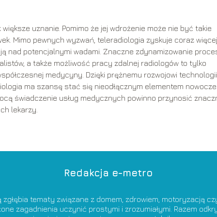
 większe uznanie. Pomimo że jej wdrożenie może nie być takie
cówek. Mimo pewnych wyzwań, teleradiologia zyskuje coraz więce
żają nad potencjalnymi wadami. Znaczne zdynamizowanie proce
istów, a także możliwość pracy zdalnej radiologów to tylko
o współczesnej medycyny. Dzięki prężnemu rozwojowi technologii 
diologia ma szansę stać się nieodłącznym elementem nowocze
omocą świadczenie usług medycznych powinno przynosić znacz
ch lekarzy.
Redakcja e-metro
ą zgłębia tematy związane z domem, zdrowiem, motoryzacją czy 
ożone zagadnienia uczynić prostymi i zrozumiałymi. Razem od