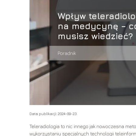
Wpływ teleradiolo
na medycynę – c
musisz wiedzieć?
Poradnik
Data publikacji: 2024-09-23
Teleradiologia to nic innego jak nowoczesna me
wykorzystaniu specjalnych technologii teleinform