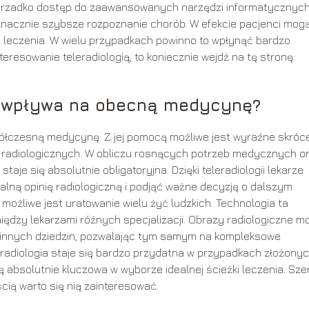
 nierzadko dostęp do zaawansowanych narzędzi informatycznyc
acznie szybsze rozpoznanie chorób. W efekcie pacjenci mog
 leczenia. W wielu przypadkach powinno to wpłynąć bardzo
nteresowanie teleradiologią, to koniecznie wejdź na tę stronę:
ia wpływa na obecną medycynę?
ółczesną medycynę. Z jej pomocą możliwe jest wyraźne skróc
g radiologicznych. W obliczu rosnących potrzeb medycznych o
aje się absolutnie obligatoryjna. Dzięki teleradiologii lekarze
lną opinię radiologiczną i podjąć ważne decyzję o dalszym
ożliwe jest uratowanie wielu żyć ludzkich. Technologia ta
ędzy lekarzami różnych specjalizacji. Obrazy radiologiczne m
 innych dziedzin, pozwalając tym samym na kompleksowe
leradiologia staje się bardzo przydatna w przypadkach złożony
ę absolutnie kluczowa w wyborze idealnej ścieżki leczenia. Sze
cią warto się nią zainteresować.