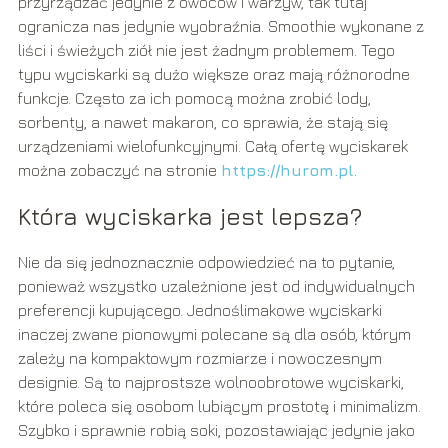
przyrządzać jedynie z owoców i warzyw, tak tutaj
ogranicza nas jedynie wyobraźnia. Smoothie wykonane z
liści i świeżych ziół nie jest żadnym problemem. Tego
typu wyciskarki są dużo większe oraz mają różnorodne
funkcje. Często za ich pomocą można zrobić lody,
sorbenty, a nawet makaron, co sprawia, że stają się
urządzeniami wielofunkcyjnymi. Całą ofertę wyciskarek
można zobaczyć na stronie
https://hurom.pl
.
Która wyciskarka jest lepsza?
Nie da się jednoznacznie odpowiedzieć na to pytanie,
ponieważ wszystko uzależnione jest od indywidualnych
preferencji kupującego. Jednoślimakowe wyciskarki
inaczej zwane pionowymi polecane są dla osób, którym
zależy na kompaktowym rozmiarze i nowoczesnym
designie. Są to najprostsze wolnoobrotowe wyciskarki,
które poleca się osobom lubiącym prostotę i minimalizm.
Szybko i sprawnie robią soki, pozostawiając jedynie jako