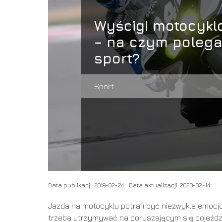
Wyścigi motocykl
– na czym polega
sport?
Sport
Data publikacji: 2019-02-24
Data aktualizacji: 2020-02-14
Jazda na motocyklu potrafi być niezwykle emocjo
trzeba utrzymywać na poruszającym się pojeździe .