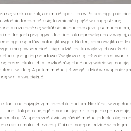
 się z roku na rok, a mimo iż sport ten w Polsce nigdy nie cie
e właśnie teraz może się to zmienić i pójść w drugą stronę.
zasem rozejrzeć się wokół siebie podczas jazdy samochodem,
kli na drogach przybywa. Jest ich tak naprawdę coraz więcej, a
tremalnych sportów motocyklowych. Bo ten, komu zwykła codzi
czyna mu powszednieć i się nudzić, szuka większych wrażeń i
emalne dyscypliny sportowe. Zwiększa się też zainteresowanie
 są przez lokalnych mieszkańców, choć oczywiście wymagają
roblemu wydają. A potem można już wziąć udział we wspaniałym 
ansę w nim zwyciężyć.
o staniu na najwyższym szczeblu podium. Niektórzy w zupełno
– one i tak potrafią być emocjonujące, dlatego nie potrzebują 
adrenaliny. W społeczeństwie wyróżnić można jednak taką gru
ienie ekstremalnych rzeczy. Oni nie mogą usiedzieć w jednym