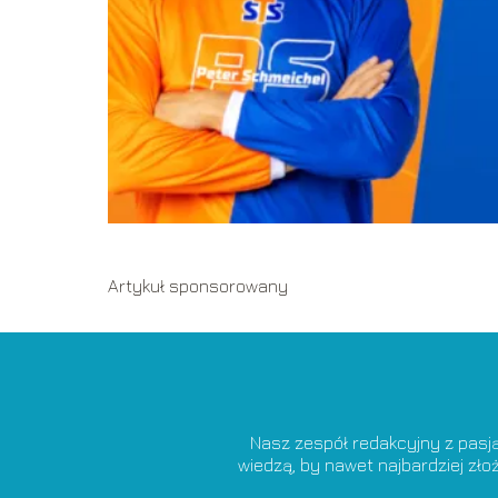
Artykuł sponsorowany
Nasz zespół redakcyjny z pasj
wiedzą, by nawet najbardziej zł