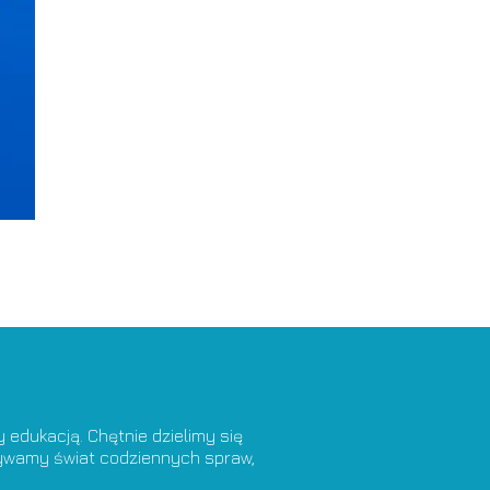
edukacją. Chętnie dzielimy się
krywamy świat codziennych spraw,