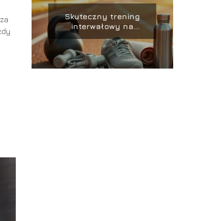
Skuteczny trening
 za
interwałowy na
żdy
spalanie tkanki
tłuszczowej