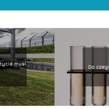
życia musi
Do czego
?