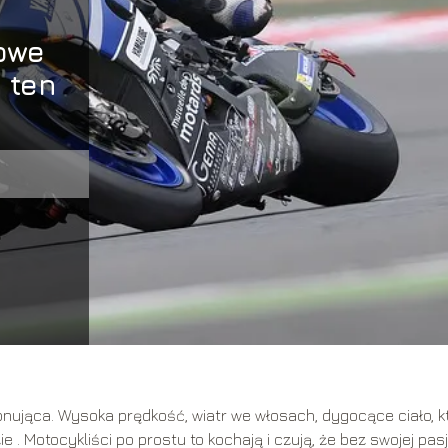
owe
 ten
nująca. Wysoka prędkość, wiatr we włosach, dygocące ciało, k
 Motocykliści po prostu to kochają i czują, że bez swojej pasji