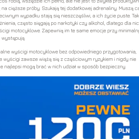
 coś robią, wszędzie ich pełno, ale nie jest to zwykła produktyw
 na cięższe próby. Szukają tej dodatkowej adrenaliny. Muszą c
iwnym wypadku stają się nieszczęśliwi, a ich życie puste. Tak
enia, często sięgają po narkotyki czy alkohol, dlatego dla ni
ścigi motocyklowe. Zapewnią im te same emocje przy minimal
 występują.
onalne wyścigi motocyklowe bez odpowiedniego przygotowania,
ie wyścigi zawsze wiążą się z częściowym ryzykiem i nigdy nie
ie najlepsi mogą brać w nich udział w sposób bezpieczny.