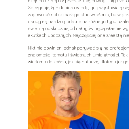
miejscu dłużej niż przez krótką chwilę. Cały czas
Zaczynają żyć dopiero wtedy, gdy wystawiają się
zapewniać sobie maksymalne wrażenia, bo w przec
osoby są bardzo podatne na różnego typu uzależni
świetną odskocznią od nałogów będą właśnie wy
skutkach ubocznych. Najczęściej one zresztą nie
Nikt nie powinien jednak porywać się na profesj
znajomości tematu i świetnych umiejętności. Tak
wiadomo do końca, jak się potoczą, dlatego jedyn