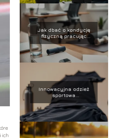
Jak dbać o kondycję
fizyczną pracując
przy biurku?
Innowacyjna odzież
sportowa
odprowadzająca
wilgoć i ciepło
tóre
 ich