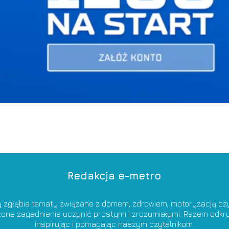
Redakcja e-metro
ą zgłębia tematy związane z domem, zdrowiem, motoryzacją czy 
ożone zagadnienia uczynić prostymi i zrozumiałymi. Razem od
inspirując i pomagając naszym czytelnikom.