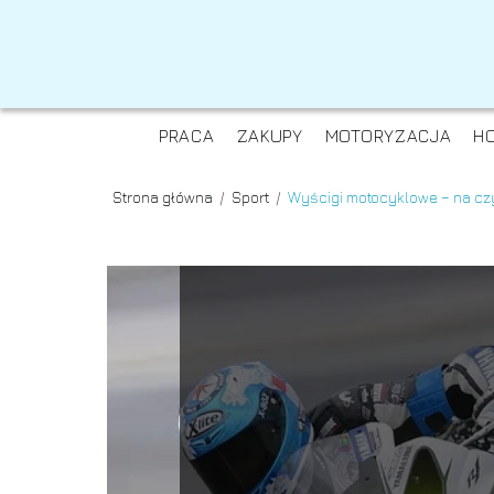
PRACA
ZAKUPY
MOTORYZACJA
H
Strona główna
/
Sport
/
Wyścigi motocyklowe – na cz