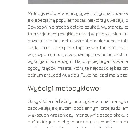
Motocyklistów stale przybywa. Ich grupa powiększa
się specjalną popularnością, niektórzy uważają, ż
Dowodów nie trzeba daleko szukać. Wystarczy c
tramwajem czy zwykłej pieszej wycieczki. Motocy
powoduje to naturalny wzrost popularności eks
jazda na motorze przestaje już wystarczać, a za
większych emocji, a zapewniają je właśnie ekstr
wyścigami szosowymi. Najczęściej organizowane
zgody rządów miasta, którą te najczęściej bez p
pełnym przygód wyścigu. Tylko najlepsi mają sz
Wyścigi motocyklowe
Oczywiście nie każdy motocyklista musi marzyć 
zadowalają się swoimi codziennymi przejażdżkami 
większych wrażeń czy intensywniejszego skoku 
osób, których cechą charakterystyczną jest rob