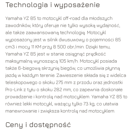
Technologia i wyposażenie
Yamaha YZ 85 to motocykl off-road dla młodszych
zawodników, który oferuje nie tylko wysoką wydajność,
ale także zaawansowaną technologię. Motocykl
wyposażony jest w silnik dwusuwowy o pojemności 85
cm3 i mocy 11 KM przy 8 500 obr./min. Dzięki temu,
Yamaha YZ 85 jest w stanie osiągnąć prędkość
maksymalną wynoszącą 105 km/h. Motocykl posiada
także 6-biegową skrzynię biegów, co umożliwia płynną
jazdę w każdym terenie. Zawieszenie składa się z widelca
teleskopowego o skoku 275 mm z przodu oraz jednostki
Pro-Link z tyłu o skoku 282 mm, co zapewnia doskonałe
prowadzenie i kontrolę nad motocyklem. Yamaha YZ 85 to
również lekki motocykl, ważący tylko 73 kg, co ułatwia
manewrowanie i zwiększa kontrolę nad motocyklem.
Ceny i dostępność