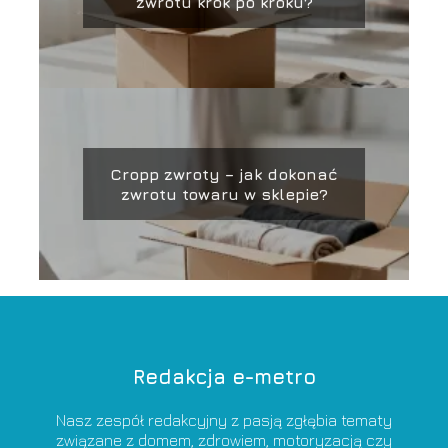
zwrotu krok po kroku?
Cropp zwroty – jak dokonać
zwrotu towaru w sklepie?
Redakcja e-metro
Nasz zespół redakcyjny z pasją zgłębia tematy
związane z domem, zdrowiem, motoryzacją czy