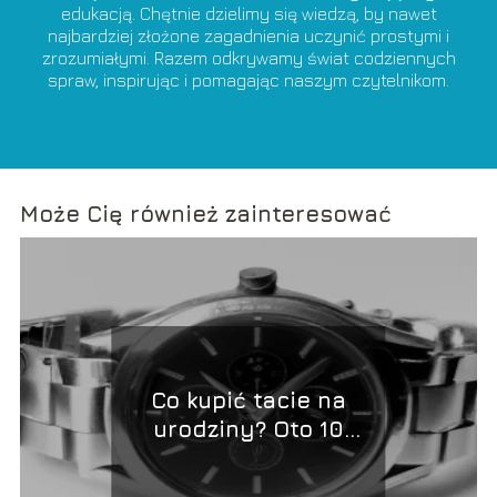
edukacją. Chętnie dzielimy się wiedzą, by nawet
najbardziej złożone zagadnienia uczynić prostymi i
zrozumiałymi. Razem odkrywamy świat codziennych
spraw, inspirując i pomagając naszym czytelnikom.
Może Cię również zainteresować
Co kupić tacie na
urodziny? Oto 10
pomysłów, które na
pewno go zachwycą!