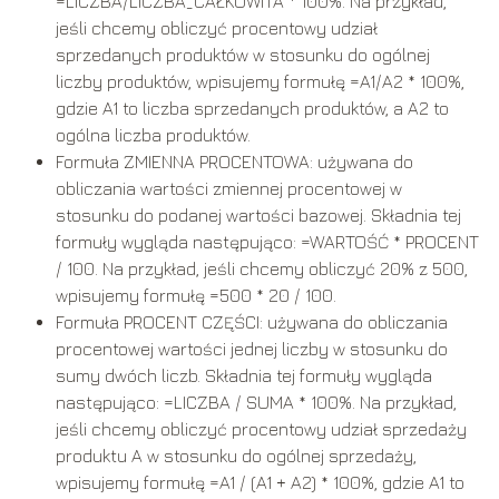
=LICZBA/LICZBA_CAŁKOWITA * 100%. Na przykład,
jeśli chcemy obliczyć procentowy udział
sprzedanych produktów w stosunku do ogólnej
liczby produktów, wpisujemy formułę =A1/A2 * 100%,
gdzie A1 to liczba sprzedanych produktów, a A2 to
ogólna liczba produktów.
Formuła ZMIENNA PROCENTOWA: używana do
obliczania wartości zmiennej procentowej w
stosunku do podanej wartości bazowej. Składnia tej
formuły wygląda następująco: =WARTOŚĆ * PROCENT
/ 100. Na przykład, jeśli chcemy obliczyć 20% z 500,
wpisujemy formułę =500 * 20 / 100.
Formuła PROCENT CZĘŚCI: używana do obliczania
procentowej wartości jednej liczby w stosunku do
sumy dwóch liczb. Składnia tej formuły wygląda
następująco: =LICZBA / SUMA * 100%. Na przykład,
jeśli chcemy obliczyć procentowy udział sprzedaży
produktu A w stosunku do ogólnej sprzedaży,
wpisujemy formułę =A1 / (A1 + A2) * 100%, gdzie A1 to