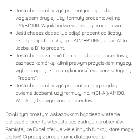
Jeśli chcesz obliczyć procent jednej liczby
względem drugiej, użyj formuły procentowej, np.
=A1/B1*100. Wynik będzie wyrażony procentowo.
Jeśli chcesz dodać lub odjąć procent od liczby,
skorzystaj z formuły, np. =A1*(1+B1/100), gdzie A1 to
liczba, a B1 to procent.
Jeśli chcesz zmienić format liczby na procentowy,
zaznacz komórkę, kliknij prawym przyciskiem myszy,
wybierz opcję „Formatuj komórki” i wybierz kategorię
„Procent”.
Jeśli chcesz obliczyć procent zmiany między
dwiema liczbami, użyj formuły, np. =(B1-A1)/A1*100.
Wynik będzie wyrażony procentowo.
Dzięki tym prostym wskazówkom będziesz w stanie
obliczać procenty w Excelu bez żadnych problemów.
Pamiętaj, że Excel oferuje wiele innych funkcji, które mogą
ułatwić Ci pracę z procentami, dlatego warto