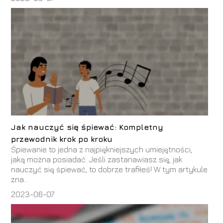
Jak nauczyć się śpiewać: Kompletny
przewodnik krok po kroku
Śpiewanie to jedna z najpiękniejszych umiejętności,
jaką można posiadać. Jeśli zastanawiasz się, jak
nauczyć się śpiewać, to dobrze trafiłeś! W tym artykule
zna...
2023-06-07