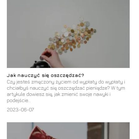
Jak nauczyć się oszczędzać?
Czy jesteś zmęczony życiem od wypłaty do wypłaty i
chciałbyś nauczyć się oszczędzać pieniądze? W tym
artykule dowiesz się, jak zmienić swoje nawyki i
podejście...
2023-06-07