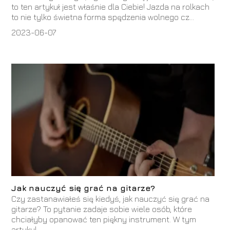
to ten artykuł jest właśnie dla Ciebie! Jazda na rolkach
to nie tylko świetna forma spędzenia wolnego cz...
2023-06-07
Jak nauczyć się grać na gitarze?
Czy zastanawiałeś się kiedyś, jak nauczyć się grać na
gitarze? To pytanie zadaje sobie wiele osób, które
chciałyby opanować ten piękny instrument. W tym
artykul...