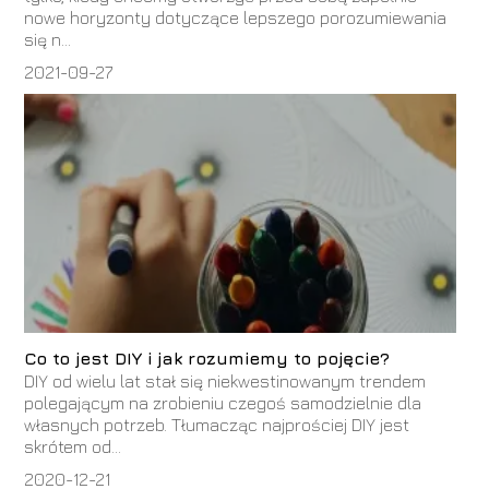
nowe horyzonty dotyczące lepszego porozumiewania
się n...
2021-09-27
Co to jest DIY i jak rozumiemy to pojęcie?
DIY od wielu lat stał się niekwestinowanym trendem
polegającym na zrobieniu czegoś samodzielnie dla
własnych potrzeb. Tłumacząc najprościej DIY jest
skrótem od...
2020-12-21