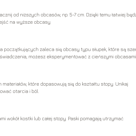
cznij od niższych obcasów, np. 5-7 cm. Dzięki temu łatwiej będ
zejść na wyższe obcasy.
a początkujących zaleca się obcasy typu słupek, które są sze
 doświadczenia, możesz eksperymentować z cieńszymi obcasami
materiałów, które dopasowują się do kształtu stopy. Unikaj
wać otarcia i ból.
mi wokół kostki lub całej stopy. Paski pomagają utrzymać