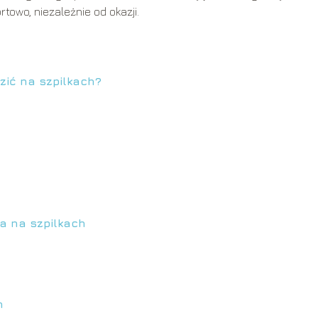
towo, niezależnie od okazji.
zić na szpilkach?
a na szpilkach
h