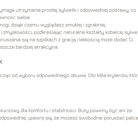
maga utrzymania prostej sylwetki i odpowiedniej postawy, co
ewność siebie.
nogi, dzięki czemu wyglądasz smuklej i zgrabniej.
 i zmysłowości, podkreślając naturalne kształty kobiecej sylwet
ruszania się na szpilkach z gracją i lekkością może dodać Ci
eszcze bardziej atrakcyjna.
k
cząć od wyboru odpowiedniego obuwia. Oto kilka kryteriów, któ
luczowy dla komfortu i stabilności. Buty powinny być ani za
 odpowiednie, upewnij się, że możesz swobodnie poruszać palca