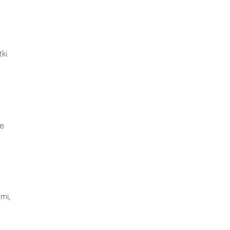
ki.
re
mi,