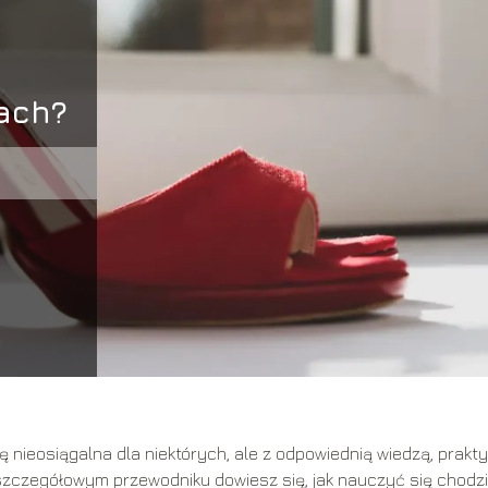
kach?
nieosiągalna dla niektórych, ale z odpowiednią wiedzą, prakty
 szczegółowym przewodniku dowiesz się, jak nauczyć się chodz