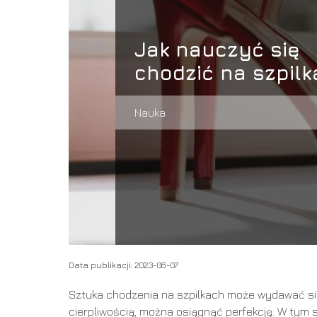
Jak nauczyć się
chodzić na szpil
Nauka
Data publikacji: 2023-06-07
Sztuka chodzenia na szpilkach może wydawać się 
cierpliwością, można osiągnąć perfekcję. W tym