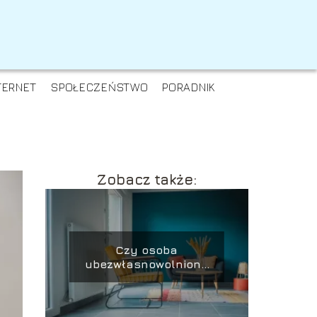
TERNET
SPOŁECZEŃSTWO
PORADNIK
Zobacz także:
Czy osoba
ubezwłasnowolniona
może mieszkać
samodzielnie?