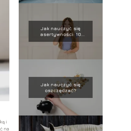
Jak nauczyć się
asertywności: 10
kluczowych kroków
Jak nauczyć się
oszczędzać?
ką i
ić na