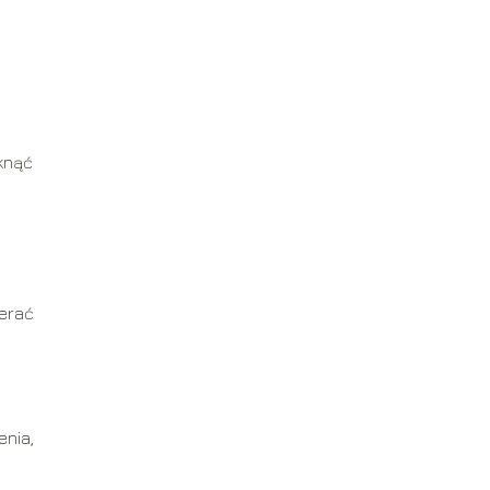
iknąć
ierać
enia,