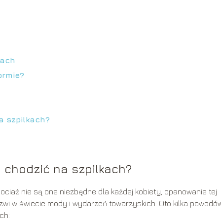
kach
ormie?
a szpilkach?
ę chodzić na szpilkach?
Chociaż nie są one niezbędne dla każdej kobiety, opanowanie tej
wi w świecie mody i wydarzeń towarzyskich. Oto kilka powodów
ch: