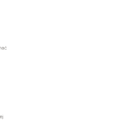
ymać
ej