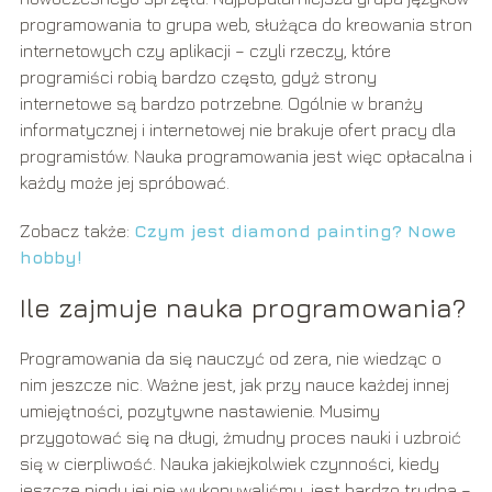
programowania to grupa web, służąca do kreowania stron
internetowych czy aplikacji – czyli rzeczy, które
programiści robią bardzo często, gdyż strony
internetowe są bardzo potrzebne. Ogólnie w branży
informatycznej i internetowej nie brakuje ofert pracy dla
programistów. Nauka programowania jest więc opłacalna i
każdy może jej spróbować.
Zobacz także:
Czym jest diamond painting? Nowe
hobby!
Ile zajmuje nauka programowania?
Programowania da się nauczyć od zera, nie wiedząc o
nim jeszcze nic. Ważne jest, jak przy nauce każdej innej
umiejętności, pozytywne nastawienie. Musimy
przygotować się na długi, żmudny proces nauki i uzbroić
się w cierpliwość. Nauka jakiejkolwiek czynności, kiedy
jeszcze nigdy jej nie wykonywaliśmy, jest bardzo trudna –