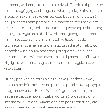
samemu, w domu, już nikogo nie dziwi. To tak, jakby chcieć
się nauczyć języka obcego na własną rękę. Łatwiej jest to
zrobić w szkole językowej, bo ktoś będzie kontrolować
cały proces i nam pomoże, ale można to też zrobić przy
użyciu internetu, jeśli ktoś jest zmotywowany i chce. Inną
opcją jest wybranie studiów informatycznych, a przed
nimi – rozszerzenia z informatyki w liceum bądź
technikum i zdanie matury z tego przedmiotu. Tak więc
sposobów na naukę podstawy programowania jest
całkiem sporo! Wbrew pozorom każdy może spróbować.
Nigdy nie wiadomo, czy akurat nam nie przyjdzie to z
łatwością.
Dzieci, pod koniec teraźniejszej szkoły podstawowej,
poznają na informatyce najprostszy, podstawowy język
programowania – HTML. W niektórych szkołach, jako
zadanie zaliczeniowe, trzeba wykonać prostą stronę
internetową. To oczywiście dopiero początek drogi, ale
część uczniów już wtedy zainteresuje się