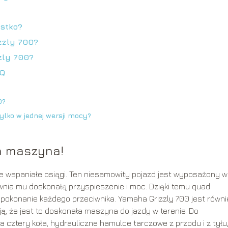
ystko?
zzly 700?
zly 700?
AQ
0?
ylko w jednej wersji mocy?
a maszyna!
je wspaniałe osiągi. Ten niesamowity pojazd jest wyposażony w
wnia mu doskonałą przyspieszenie i moc. Dzięki temu quad
pokonanie każdego przeciwnika. Yamaha Grizzly 700 jest równi
ją, że jest to doskonała maszyna do jazdy w terenie. Do
 cztery koła, hydrauliczne hamulce tarczowe z przodu i z tyłu