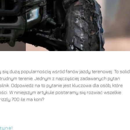
 się dużą popularnością wśród fanów jazdy terenowej. To solid
a trudnym terenie. Jednym z najczęściej zadawanych pytań
silnik. Odpowiedź na to pytanie jest kluczowa dla osób, które
ści. W niniejszym artykule postaramy się rozwiać wszelkie
izzly 700 ile ma koni?
zyna!