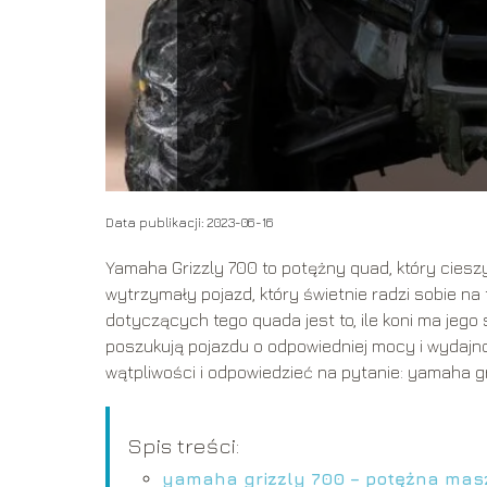
Data publikacji: 2023-06-16
Yamaha Grizzly 700 to potężny quad, który cieszy
wytrzymały pojazd, który świetnie radzi sobie n
dotyczących tego quada jest to, ile koni ma jego 
poszukują pojazdu o odpowiedniej mocy i wydajno
wątpliwości i odpowiedzieć na pytanie: yamaha gr
Spis treści:
yamaha grizzly 700 – potężna mas