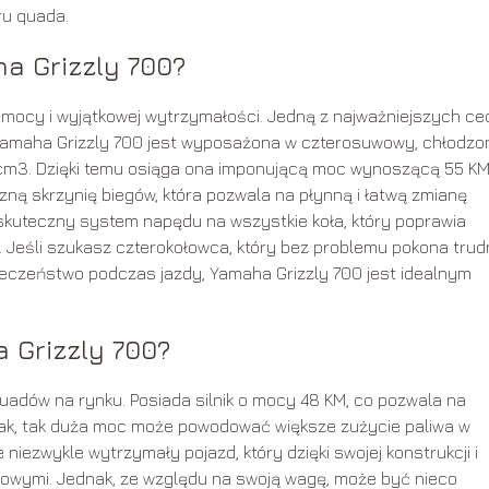
ru quada.
a Grizzly 700?
 mocy i wyjątkowej wytrzymałości. Jedną z najważniejszych ce
k. Yamaha Grizzly 700 jest wyposażona w czterosuwowy, chłodzo
6 cm3. Dzięki temu osiąga ona imponującą moc wynoszącą 55 KM
ną skrzynię biegów, która pozwala na płynną i łatwą zmianę
skuteczny system napędu na wszystkie koła, który poprawia
. Jeśli szukasz czterokołowca, który bez problemu pokona tru
pieczeństwo podczas jazdy, Yamaha Grizzly 700 jest idealnym
 Grizzly 700?
uadów na rynku. Posiada silnik o mocy 48 KM, co pozwala na
nak, tak duża moc może powodować większe zużycie paliwa w
 niezwykle wytrzymały pojazd, który dzięki swojej konstrukcji i
nowymi. Jednak, ze względu na swoją wagę, może być nieco