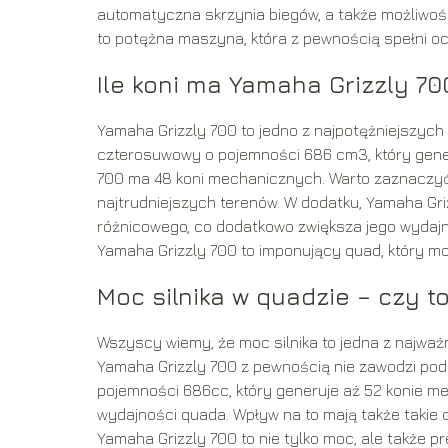
automatyczna skrzynia biegów, a także możliwoś
to potężna maszyna, która z pewnością spełni ocz
Ile koni ma Yamaha Grizzly 70
Yamaha Grizzly 700 to jedno z najpotężniejszych
czterosuwowy o pojemności 686 cm3, który gener
700 ma 48 koni mechanicznych. Warto zaznaczyć
najtrudniejszych terenów. W dodatku, Yamaha Gr
różnicowego, co dodatkowo zwiększa jego wydaj
Yamaha Grizzly 700 to imponujący quad, który m
Moc silnika w quadzie – czy t
Wszyscy wiemy, że moc silnika to jedna z najwa
Yamaha Grizzly 700 z pewnością nie zawodzi pod
pojemności 686cc, który generuje aż 52 konie me
wydajności quada. Wpływ na to mają także takie c
Yamaha Grizzly 700 to nie tylko moc, ale także p