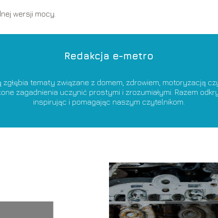
dnej wersji mocy.
Redakcja e-metro
ą zgłębia tematy związane z domem, zdrowiem, motoryzacją czy 
ożone zagadnienia uczynić prostymi i zrozumiałymi. Razem od
inspirując i pomagając naszym czytelnikom.