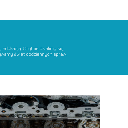
edukacją. Chętnie dzielimy się
krywamy świat codziennych spraw,