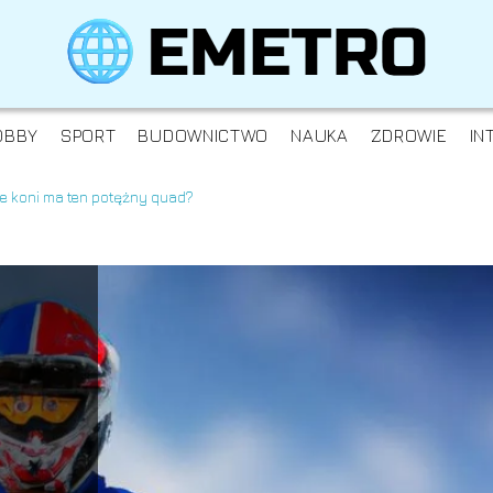
OBBY
SPORT
BUDOWNICTWO
NAUKA
ZDROWIE
IN
le koni ma ten potężny quad?