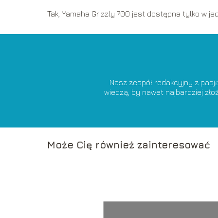
Tak, Yamaha Grizzly 700 jest dostępna tylko w je
Nasz zespół redakcyjny z pasj
wiedzą, by nawet najbardziej zł
Może Cię również zainteresować