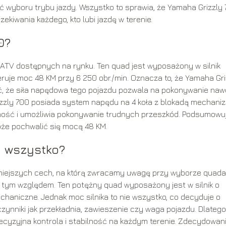
ć wyboru trybu jazdy. Wszystko to sprawia, że Yamaha Grizzly
ekiwania każdego, kto lubi jazdę w terenie.
0?
 ATV dostępnych na rynku. Ten quad jest wyposażony w silnik
uje moc 48 KM przy 6 250 obr./min. Oznacza to, że Yamaha Gri
, że siła napędowa tego pojazdu pozwala na pokonywanie naw
izzly 700 posiada system napędu na 4 koła z blokadą mechani
ność i umożliwia pokonywanie trudnych przeszkód. Podsumowuj
oże pochwalić się mocą 48 KM.
o wszystko?
żniejszych cech, na którą zwracamy uwagę przy wyborze quada
 tym względem. Ten potężny quad wyposażony jest w silnik o
chaniczne. Jednak moc silnika to nie wszystko, co decyduje o
zynniki jak przekładnia, zawieszenie czy waga pojazdu. Dlatego
recyzyjna kontrola i stabilność na każdym terenie. Zdecydowan