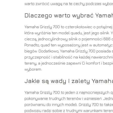
warto zwrócić uwagę na te cechy podczas wybo
Dlaczego warto wybrać Yamah
Yamaha Grizzly 700 to czterokołowiec o potężnej
która wyróżnia ten model quadu, jest jego silni
cieczą, jednocylindrowy silnik o pojemności 68
Ponadto, quad ten wyposażony jest w automatycz
biegów. Dodatkowo, Yamaha Grizzly 700 posiada 
przyczepność i stabilność na każdej nawierzchni
tereny, a jednocześnie zapewni Ci komfort i bez
wyborem.
Jakie są wady i zalety Yamaha
Yamaha Grizzly 700 to jeden z najmocniejszych q
pokonywanie trudnych terenów i wzniesień. Jed
porównaniu do innych modeli. Grizzly 700 to także
podwoziu radzi sobie z trudnymi warunkami tere