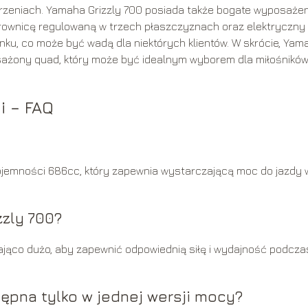
zeniach. Yamaha Grizzly 700 posiada także bogate wyposażen
ownicę regulowaną w trzech płaszczyznach oraz elektryczny
rynku, co może być wadą dla niektórych klientów. W skrócie, Yam
sażony quad, który może być idealnym wyborem dla miłośnikó
i – FAQ
 pojemności 686cc, który zapewnia wystarczającą moc do jazdy 
zzly 700?
ająco dużo, aby zapewnić odpowiednią siłę i wydajność podcza
tępna tylko w jednej wersji mocy?