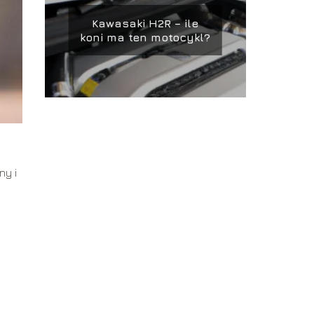
Kawasaki H2R – ile
koni ma ten motocykl?
ny i