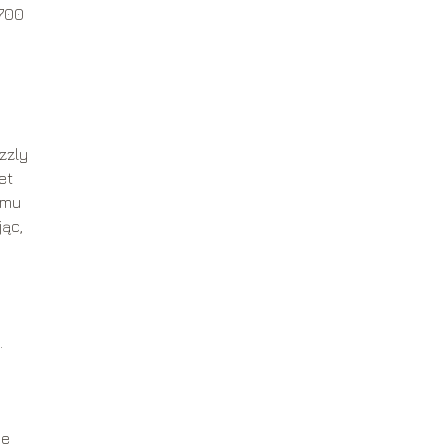
 700
zzly
et
zmu
ąc,
.
ie