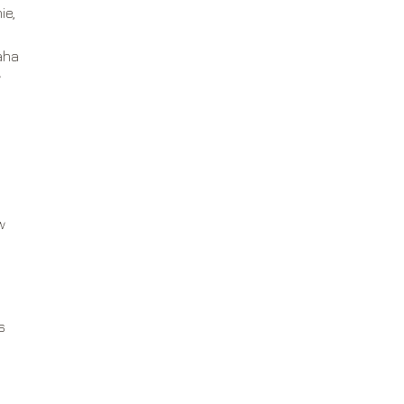
ie,
aha
w
w
s