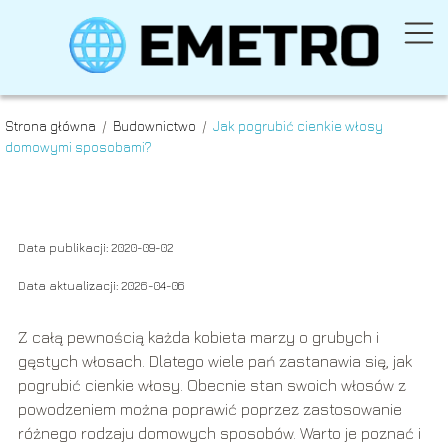
Strona główna
/
Budownictwo
/
Jak pogrubić cienkie włosy
domowymi sposobami?
Jak pogrubić cienkie
włosy domowymi
sposobami?
Data publikacji: 2020-09-02
Budownictwo
Data aktualizacji: 2026-04-06
Z całą pewnością każda kobieta marzy o grubych i
gęstych włosach. Dlatego wiele pań zastanawia się, jak
pogrubić cienkie włosy. Obecnie stan swoich włosów z
powodzeniem można poprawić poprzez zastosowanie
różnego rodzaju domowych sposobów. Warto je poznać i