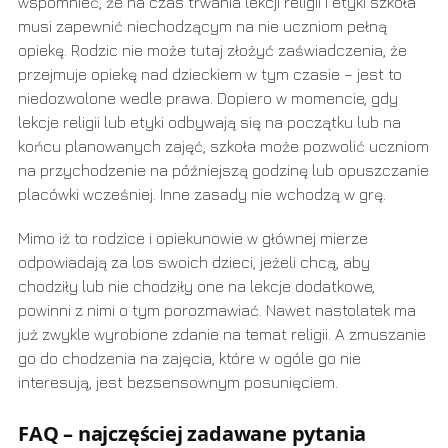
wspomnieć, że na czas trwania lekcji religii i etyki szkoła
musi zapewnić niechodzącym na nie uczniom pełną
opiekę. Rodzic nie może tutaj złożyć zaświadczenia, że
przejmuje opiekę nad dzieckiem w tym czasie – jest to
niedozwolone wedle prawa. Dopiero w momencie, gdy
lekcje religii lub etyki odbywają się na początku lub na
końcu planowanych zajęć, szkoła może pozwolić uczniom
na przychodzenie na późniejszą godzinę lub opuszczanie
placówki wcześniej. Inne zasady nie wchodzą w grę.
Mimo iż to rodzice i opiekunowie w głównej mierze
odpowiadają za los swoich dzieci, jeżeli chcą, aby
chodziły lub nie chodziły one na lekcje dodatkowe,
powinni z nimi o tym porozmawiać. Nawet nastolatek ma
już zwykle wyrobione zdanie na temat religii. A zmuszanie
go do chodzenia na zajęcia, które w ogóle go nie
interesują, jest bezsensownym posunięciem.
FAQ – najczęściej zadawane pytania