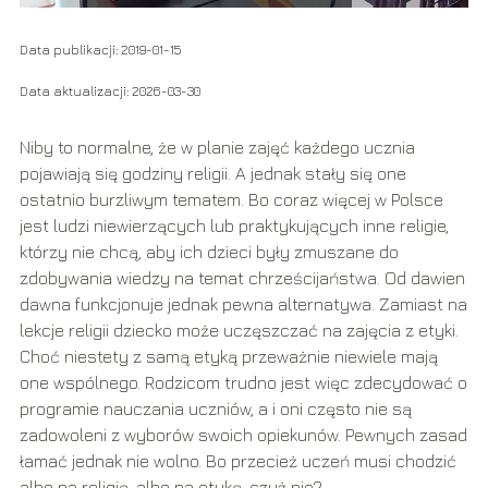
Data publikacji: 2019-01-15
Data aktualizacji: 2026-03-30
Niby to normalne, że w planie zajęć każdego ucznia
pojawiają się godziny religii. A jednak stały się one
ostatnio burzliwym tematem. Bo coraz więcej w Polsce
jest ludzi niewierzących lub praktykujących inne religie,
którzy nie chcą, aby ich dzieci były zmuszane do
zdobywania wiedzy na temat chrześcijaństwa. Od dawien
dawna funkcjonuje jednak pewna alternatywa. Zamiast na
lekcje religii dziecko może uczęszczać na zajęcia z etyki.
Choć niestety z samą etyką przeważnie niewiele mają
one wspólnego. Rodzicom trudno jest więc zdecydować o
programie nauczania uczniów, a i oni często nie są
zadowoleni z wyborów swoich opiekunów. Pewnych zasad
łamać jednak nie wolno. Bo przecież uczeń musi chodzić
albo na religię, albo na etykę, czyż nie?